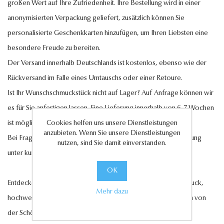
großen Wert auf Ihre Zufriedenheit. Ihre Bestellung wird in einer
anonymisierten Verpackung geliefert, zusätzlich können Sie
personalisierte Geschenkkarten hinzufügen, um Ihren Liebsten eine
besondere Freude zu bereiten.
Der Versand innerhalb Deutschlands ist kostenlos, ebenso wie der
Rückversand im Falle eines Umtauschs oder einer Retoure.
Ist Ihr Wunschschmuckstück nicht auf Lager? Auf Anfrage können wir
es für Sie anfertigen lassen. Eine Lieferung innerhalb von 6-7 Wochen
ist möglich.
Cookies helfen uns unsere Dienstleistungen
anzubieten. Wenn Sie unsere Dienstleistungen
Bei Fragen steht Ihnen unser Kundenservice gerne zur Verfügung
nutzen, sind Sie damit einverstanden.
unter
kundenservice@antwerp-diamonds.de.
OK
Entdecken Sie jetzt unsere exquisite Auswahl an Diamantschmuck,
Mehr dazu
hochwertigen Edelsteinen und edlen Perlen und lassen Sie sich von
der Schönheit und Eleganz unserer Kollektionen verzaubern.