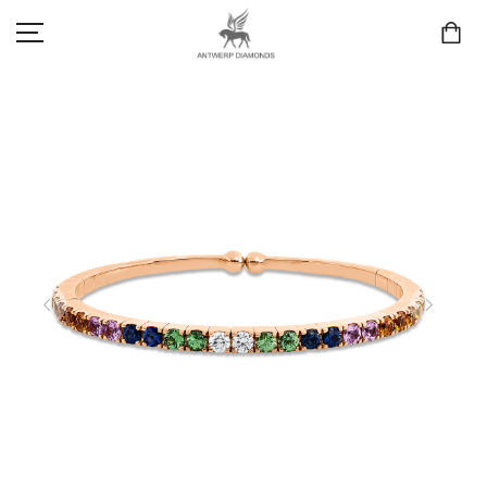
SCHMUCK
LIEBE & VERLOBUNG
ANTWERP DIAMONDS LUXURY COLLECTION
MARKEN
3D TRAURINGKONFIGURATION
MEINKONTO