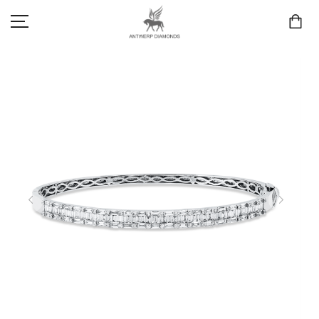
SCHMUCK
LIEBE & VERLOBUNG
ANTWERP DIAMONDS LUXURY COLLECTION
MARKEN
3D TRAURINGKONFIGURATION
MEINKONTO