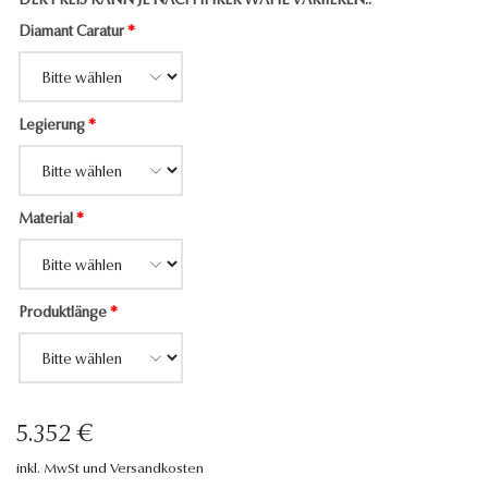
DER PREIS KANN JE NACH IHRER WAHL VARIIEREN..
Diamant Caratur
*
Legierung
*
Material
*
Produktlänge
*
5.352 €
inkl. MwSt und Versandkosten