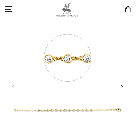
SCHMUCK
LIEBE & VERLOBUNG
ANTWERP DIAMONDS LUXURY COLLECTION
MARKEN
3D TRAURINGKONFIGURATION
MEINKONTO