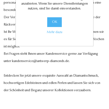
personalisierte Geschenkkarten hinzufügen, um Ihren Liebsten eine
anzubieten. Wenn Sie unsere Dienstleistungen
nutzen, sind Sie damit einverstanden.
besondere Freude zu bereiten.
Der Versand innerhalb Deutschlands ist kostenlos, ebenso wie der
OK
Rückversand im Falle eines Umtauschs oder einer Retoure.
Ist Ihr Wunschschmuckstück nicht auf Lager? Auf Anfrage können wir
Mehr dazu
es für Sie anfertigen lassen. Eine Lieferung innerhalb von 6-7 Wochen
ist möglich.
Bei Fragen steht Ihnen unser Kundenservice gerne zur Verfügung
unter
kundenservice@antwerp-diamonds.de.
Entdecken Sie jetzt unsere exquisite Auswahl an Diamantschmuck,
hochwertigen Edelsteinen und edlen Perlen und lassen Sie sich von
der Schönheit und Eleganz unserer Kollektionen verzaubern.