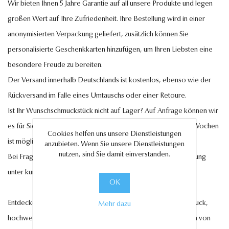
Wir bieten Ihnen 5 Jahre Garantie auf all unsere Produkte und legen
großen Wert auf Ihre Zufriedenheit. Ihre Bestellung wird in einer
anonymisierten Verpackung geliefert, zusätzlich können Sie
personalisierte Geschenkkarten hinzufügen, um Ihren Liebsten eine
besondere Freude zu bereiten.
Der Versand innerhalb Deutschlands ist kostenlos, ebenso wie der
Rückversand im Falle eines Umtauschs oder einer Retoure.
Ist Ihr Wunschschmuckstück nicht auf Lager? Auf Anfrage können wir
es für Sie anfertigen lassen. Eine Lieferung innerhalb von 6-7 Wochen
Cookies helfen uns unsere Dienstleistungen
ist möglich.
anzubieten. Wenn Sie unsere Dienstleistungen
nutzen, sind Sie damit einverstanden.
Bei Fragen steht Ihnen unser Kundenservice gerne zur Verfügung
unter
kundenservice@antwerp-diamonds.de.
OK
Entdecken Sie jetzt unsere exquisite Auswahl an Diamantschmuck,
Mehr dazu
hochwertigen Edelsteinen und edlen Perlen und lassen Sie sich von