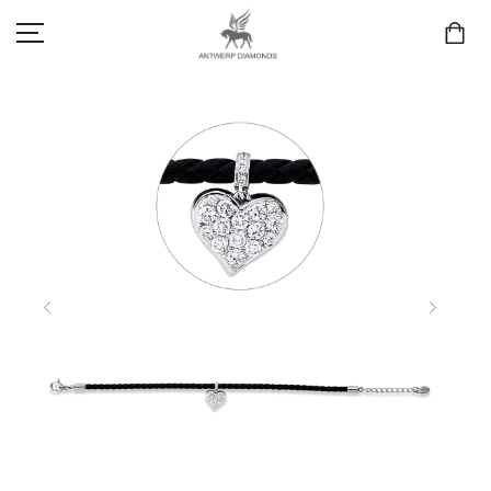
SCHMUCK
LIEBE & VERLOBUNG
ANTWERP DIAMONDS LUXURY COLLECTION
MARKEN
3D TRAURINGKONFIGURATION
MEINKONTO