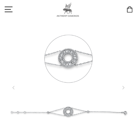
SCHMUCK
LIEBE & VERLOBUNG
ANTWERP DIAMONDS LUXURY COLLECTION
MARKEN
3D TRAURINGKONFIGURATION
MEINKONTO