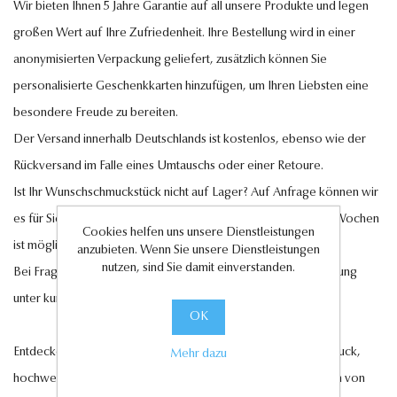
Wir bieten Ihnen 5 Jahre Garantie auf all unsere Produkte und legen
großen Wert auf Ihre Zufriedenheit. Ihre Bestellung wird in einer
anonymisierten Verpackung geliefert, zusätzlich können Sie
personalisierte Geschenkkarten hinzufügen, um Ihren Liebsten eine
besondere Freude zu bereiten.
Der Versand innerhalb Deutschlands ist kostenlos, ebenso wie der
Rückversand im Falle eines Umtauschs oder einer Retoure.
Ist Ihr Wunschschmuckstück nicht auf Lager? Auf Anfrage können wir
es für Sie anfertigen lassen. Eine Lieferung innerhalb von 6-7 Wochen
Cookies helfen uns unsere Dienstleistungen
ist möglich.
anzubieten. Wenn Sie unsere Dienstleistungen
nutzen, sind Sie damit einverstanden.
Bei Fragen steht Ihnen unser Kundenservice gerne zur Verfügung
unter
kundenservice@antwerp-diamonds.de.
OK
Entdecken Sie jetzt unsere exquisite Auswahl an Diamantschmuck,
Mehr dazu
hochwertigen Edelsteinen und edlen Perlen und lassen Sie sich von