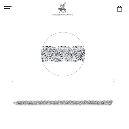
SCHMUCK
LIEBE & VERLOBUNG
ANTWERP DIAMONDS LUXURY COLLECTION
MARKEN
3D TRAURINGKONFIGURATION
MEINKONTO