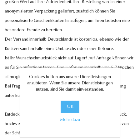
großen Wert auf Ihre Zufriedenheit. Ihre Bestellung wird in einer
anonymisierten Verpackung geliefert, zusätzlich können Sie
personalisierte Geschenkkarten hinzufügen, um Ihren Liebsten eine
besondere Freude zu bereiten.
Der Versand innerhalb Deutschlands ist kostenlos, ebenso wie der
Rückversand im Falle eines Umtauschs oder einer Retoure.
Ist Ihr Wunschschmuckstück nicht auf Lager? Auf Anfrage können wir
es für Sie anfertigen lassen. Eine Lieferung innerhalb von 6-7 Wochen
ist möglich.
Cookies helfen uns unsere Dienstleistungen
anzubieten. Wenn Sie unsere Dienstleistungen
Bei Fragen steht Ihnen unser Kundenservice gerne zur Verfügung
nutzen, sind Sie damit einverstanden.
unter
kundenservice@antwerp-diamonds.de.
OK
Entdecken Sie jetzt unsere exquisite Auswahl an Diamantschmuck,
Mehr dazu
hochwertigen Edelsteinen und edlen Perlen und lassen Sie sich von
der Schönheit und Eleganz unserer Kollektionen verzaubern.