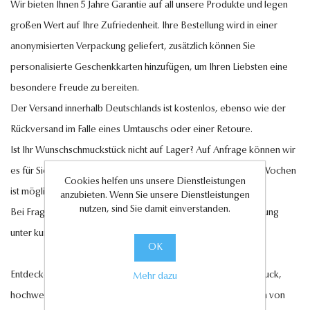
Wir bieten Ihnen 5 Jahre Garantie auf all unsere Produkte und legen
großen Wert auf Ihre Zufriedenheit. Ihre Bestellung wird in einer
anonymisierten Verpackung geliefert, zusätzlich können Sie
personalisierte Geschenkkarten hinzufügen, um Ihren Liebsten eine
besondere Freude zu bereiten.
Der Versand innerhalb Deutschlands ist kostenlos, ebenso wie der
Rückversand im Falle eines Umtauschs oder einer Retoure.
Ist Ihr Wunschschmuckstück nicht auf Lager? Auf Anfrage können wir
es für Sie anfertigen lassen. Eine Lieferung innerhalb von 6-7 Wochen
Cookies helfen uns unsere Dienstleistungen
ist möglich.
anzubieten. Wenn Sie unsere Dienstleistungen
nutzen, sind Sie damit einverstanden.
Bei Fragen steht Ihnen unser Kundenservice gerne zur Verfügung
unter
kundenservice@antwerp-diamonds.de.
OK
Entdecken Sie jetzt unsere exquisite Auswahl an Diamantschmuck,
Mehr dazu
hochwertigen Edelsteinen und edlen Perlen und lassen Sie sich von