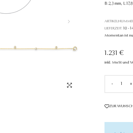
B:2,3 mm, L:17,
ARTIKELNUMME
LIEFERZEIT:
10 - 1
Momentan ist nu
1.231 €
inkl. MwSt und 
-
+
ZUR WUNSCH