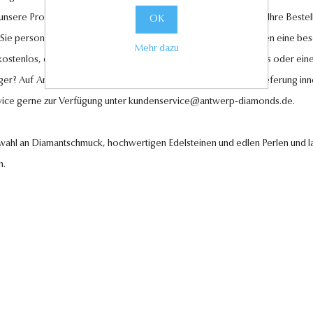
l unsere Produkte und legen großen Wert auf Ihre Zufriedenheit. Ihre Bestel
OK
 Sie personalisierte Geschenkkarten hinzufügen, um Ihren Liebsten eine be
Mehr dazu
 kostenlos, ebenso wie der Rückversand im Falle eines Umtauschs oder eine
ger? Auf Anfrage können wir es für Sie anfertigen lassen. Eine Lieferung in
vice gerne zur Verfügung unter
kundenservice@antwerp-diamonds.de.
swahl an Diamantschmuck, hochwertigen Edelsteinen und edlen Perlen und la
n.