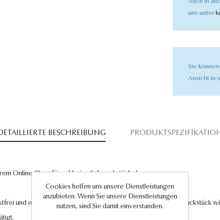
Auch in and
uns unter
k
Sie können
Ansicht in u
DETAILLIERTE BESCHREIBUNG
PRODUKTSPEZIFIKATIO
rem Online-Shop für exklusive Schmuckstücke!
Cookies helfen uns unsere Dienstleistungen
anzubieten. Wenn Sie unsere Dienstleistungen
tfrei und entsprechen höchsten Qualitätsstandards. Jedes Schmuckstück wird
nutzen, sind Sie damit einverstanden.
tigt.