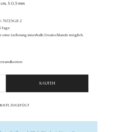
8 cm, S:0,9 mm
R:
5E139G8-2
4 Tage
r eine Lieferung innerhalb Deutschlands möglich.
Versandkosten
KAUFEN
LISTE ZUGEFÜGT