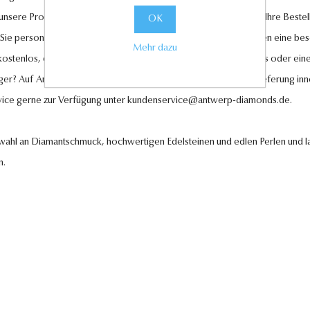
l unsere Produkte und legen großen Wert auf Ihre Zufriedenheit. Ihre Bestel
OK
 Sie personalisierte Geschenkkarten hinzufügen, um Ihren Liebsten eine be
Mehr dazu
 kostenlos, ebenso wie der Rückversand im Falle eines Umtauschs oder eine
ger? Auf Anfrage können wir es für Sie anfertigen lassen. Eine Lieferung in
vice gerne zur Verfügung unter
kundenservice@antwerp-diamonds.de.
swahl an Diamantschmuck, hochwertigen Edelsteinen und edlen Perlen und la
n.