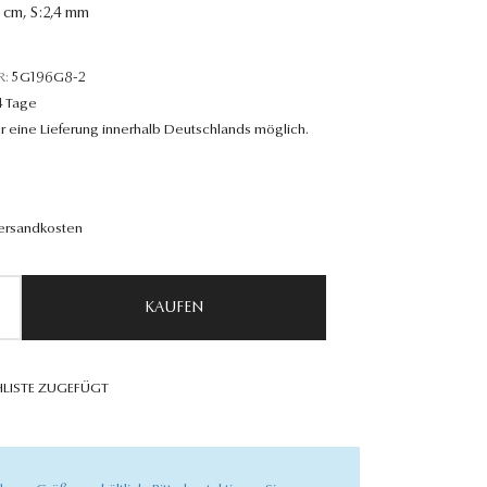
8 cm, S:2,4 mm
R:
5G196G8-2
4 Tage
r eine Lieferung innerhalb Deutschlands möglich.
Versandkosten
KAUFEN
LISTE ZUGEFÜGT