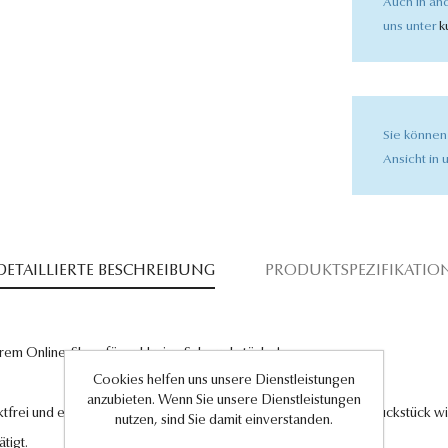
Auch in and
uns unter
k
Sie können
Ansicht in u
DETAILLIERTE BESCHREIBUNG
PRODUKTSPEZIFIKATIO
rem Online-Shop für exklusive Schmuckstücke!
Cookies helfen uns unsere Dienstleistungen
anzubieten. Wenn Sie unsere Dienstleistungen
tfrei und entsprechen höchsten Qualitätsstandards. Jedes Schmuckstück wird
nutzen, sind Sie damit einverstanden.
tigt.