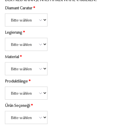
DER PREIS KANN JE NACH IHRER WAHL VARIIEREN..
Diamant Caratur
*
Legierung
*
Material
*
Produktlänge
*
Ürün Seçeneği
*