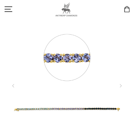
SCHMUCK
LIEBE & VERLOBUNG
ANTWERP DIAMONDS LUXURY COLLECTION
MARKEN
3D TRAURINGKONFIGURATION
MEINKONTO