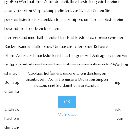
großen Wert auf Ihre Zufriedenheit. Ihre Bestellung wird in einer
anonymisierten Verpackung geliefert, zusätzlich können Sie
personalisierte Geschenkkarten hinzufügen, um Ihren Liebsten eine
besondere Freude zu bereiten.
Der Versand innerhalb Deutschlands ist kostenlos, ebenso wie der
Rückversand im Falle eines Umtauschs oder einer Retoure.
Ist Ihr Wunschschmuckstück nicht auf Lager? Auf Anfrage können wir
es für Sie anfertigen lassen. Eine Lieferung innerhalb von 6-7 Wochen
ist möglich.
Cookies helfen uns unsere Dienstleistungen
anzubieten. Wenn Sie unsere Dienstleistungen
Bei Fragen steht Ihnen unser Kundenservice gerne zur Verfügung
nutzen, sind Sie damit einverstanden.
unter
kundenservice@antwerp-diamonds.de.
OK
Entdecken Sie jetzt unsere exquisite Auswahl an Diamantschmuck,
Mehr dazu
hochwertigen Edelsteinen und edlen Perlen und lassen Sie sich von
der Schönheit und Eleganz unserer Kollektionen verzaubern.