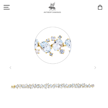
SCHMUCK
LIEBE & VERLOBUNG
ANTWERP DIAMONDS LUXURY COLLECTION
MARKEN
3D TRAURINGKONFIGURATION
MEINKONTO