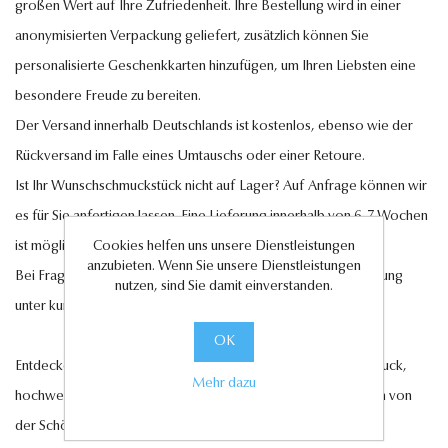
großen Wert auf Ihre Zufriedenheit. Ihre Bestellung wird in einer
anonymisierten Verpackung geliefert, zusätzlich können Sie
personalisierte Geschenkkarten hinzufügen, um Ihren Liebsten eine
besondere Freude zu bereiten.
Der Versand innerhalb Deutschlands ist kostenlos, ebenso wie der
Rückversand im Falle eines Umtauschs oder einer Retoure.
Ist Ihr Wunschschmuckstück nicht auf Lager? Auf Anfrage können wir
es für Sie anfertigen lassen. Eine Lieferung innerhalb von 6-7 Wochen
ist möglich.
Cookies helfen uns unsere Dienstleistungen
anzubieten. Wenn Sie unsere Dienstleistungen
Bei Fragen steht Ihnen unser Kundenservice gerne zur Verfügung
nutzen, sind Sie damit einverstanden.
unter
kundenservice@antwerp-diamonds.de.
OK
Entdecken Sie jetzt unsere exquisite Auswahl an Diamantschmuck,
Mehr dazu
hochwertigen Edelsteinen und edlen Perlen und lassen Sie sich von
der Schönheit und Eleganz unserer Kollektionen verzaubern.