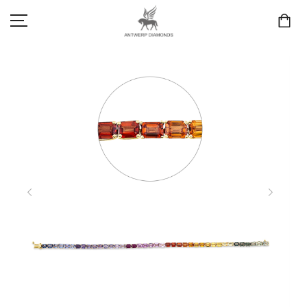
SCHMUCK
LIEBE & VERLOBUNG
ANTWERP DIAMONDS LUXURY COLLECTION
MARKEN
3D TRAURINGKONFIGURATION
MEINKONTO