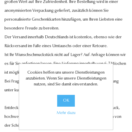
großen Wert auf Ihre Zufriedenheit. Ihre Bestellung wird in einer
anonymisierten Verpackung geliefert, zusätzlich können Sie
personalisierte Geschenkkarten hinzufügen, um Ihren Liebsten eine
besondere Freude zu bereiten.
Der Versand innerhalb Deutschlands ist kostenlos, ebenso wie der
Rückversand im Falle eines Umtauschs oder einer Retoure.
Ist Ihr Wunschschmuckstück nicht auf Lager? Auf Anfrage können wir
es für Sie anfertigen lassen. Eine Lieferung innerhalb von 6-7 Wochen
ist möglich.
Cookies helfen uns unsere Dienstleistungen
anzubieten. Wenn Sie unsere Dienstleistungen
Bei Fragen steht Ihnen unser Kundenservice gerne zur Verfügung
nutzen, sind Sie damit einverstanden.
unter
kundenservice@antwerp-diamonds.de.
OK
Entdecken Sie jetzt unsere exquisite Auswahl an Diamantschmuck,
Mehr dazu
hochwertigen Edelsteinen und edlen Perlen und lassen Sie sich von
der Schönheit und Eleganz unserer Kollektionen verzaubern.