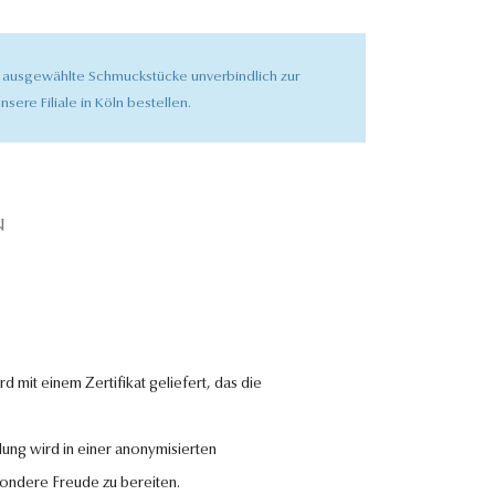
 ausgewählte Schmuckstücke unverbindlich zur
nsere Filiale in Köln bestellen.
N
 mit einem Zertifikat geliefert, das die
lung wird in einer anonymisierten
sondere Freude zu bereiten.