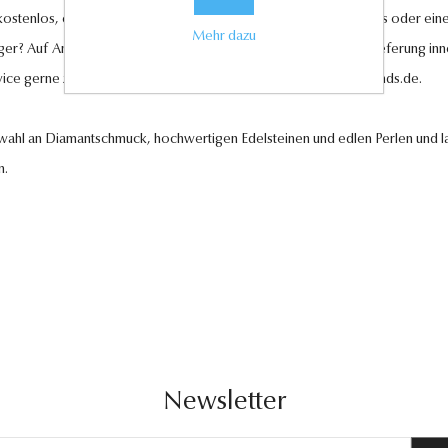
 kostenlos, ebenso wie der Rückversand im Falle eines Umtauschs oder eine
Mehr dazu
ger? Auf Anfrage können wir es für Sie anfertigen lassen. Eine Lieferung in
vice gerne zur Verfügung unter
kundenservice@antwerp-diamonds.de.
swahl an Diamantschmuck, hochwertigen Edelsteinen und edlen Perlen und la
n.
Newsletter