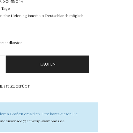
R:
5G089G4-3
4 Tage
r eine Lieferung innerhalb Deutschlands möglich.
Versandkosten
KAUFEN
LISTE ZUGEFÜGT
eren Größen erhältlich. Bitte kontaktieren Sie
undenservice@antwerp-diamonds.de