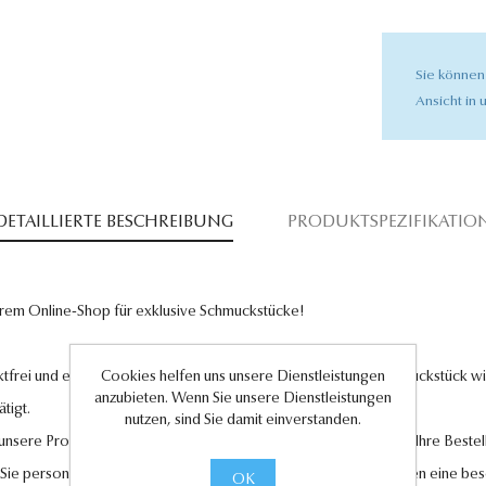
Sie können
Ansicht in u
DETAILLIERTE BESCHREIBUNG
PRODUKTSPEZIFIKATIO
rem Online-Shop für exklusive Schmuckstücke!
Cookies helfen uns unsere Dienstleistungen
tfrei und entsprechen höchsten Qualitätsstandards. Jedes Schmuckstück wird
anzubieten. Wenn Sie unsere Dienstleistungen
tigt.
nutzen, sind Sie damit einverstanden.
l unsere Produkte und legen großen Wert auf Ihre Zufriedenheit. Ihre Bestel
 Sie personalisierte Geschenkkarten hinzufügen, um Ihren Liebsten eine be
OK