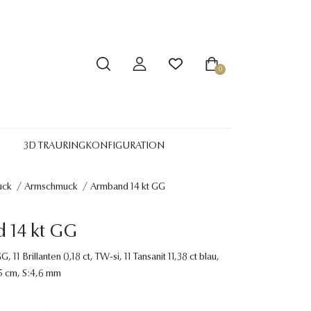
0
3D TRAURINGKONFIGURATION
uck
/
Armschmuck
/
Armband 14 kt GG
 14 kt GG
 11 Brillanten 0,18 ct, TW-si, 11 Tansanit 11,38 ct blau,
5 cm, S:4,6 mm