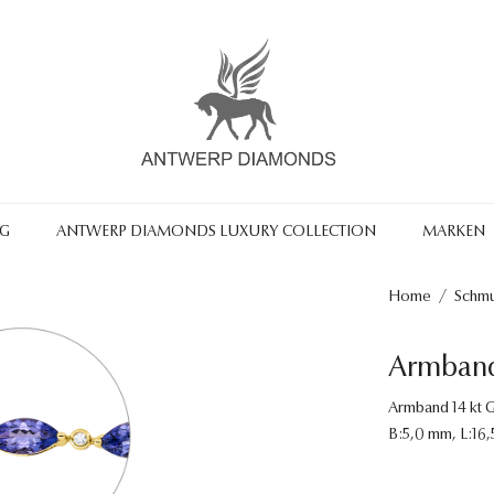
NG
ANTWERP DIAMONDS LUXURY COLLECTION
MARKEN
Home
/
Schm
Armband
Armband 14 kt GG,
B:5,0 mm, L:16,