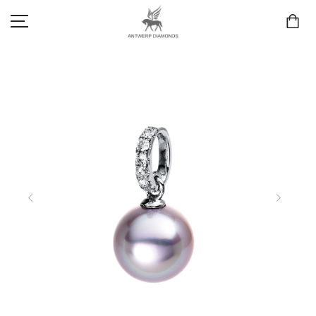
SCHMUCK
LIEBE & VERLOBUNG
ANTWERP DIAMONDS LUXURY COLLECTION
MARKEN
3D TRAURINGKONFIGURATION
MEINKONTO