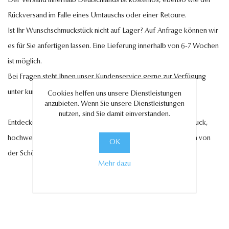
Der Versand innerhalb Deutschlands ist kostenlos, ebenso wie der
Rückversand im Falle eines Umtauschs oder einer Retoure.
Ist Ihr Wunschschmuckstück nicht auf Lager? Auf Anfrage können wir
es für Sie anfertigen lassen. Eine Lieferung innerhalb von 6-7 Wochen
ist möglich.
Bei Fragen steht Ihnen unser Kundenservice gerne zur Verfügung
unter
kundenservice@antwerp-diamonds.de.
Cookies helfen uns unsere Dienstleistungen
anzubieten. Wenn Sie unsere Dienstleistungen
nutzen, sind Sie damit einverstanden.
Entdecken Sie jetzt unsere exquisite Auswahl an Diamantschmuck,
hochwertigen Edelsteinen und edlen Perlen und lassen Sie sich von
OK
der Schönheit und Eleganz unserer Kollektionen verzaubern.
Mehr dazu