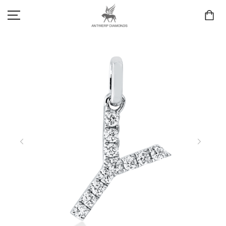
SCHMUCK
LIEBE & VERLOBUNG
ANTWERP DIAMONDS LUXURY COLLECTION
MARKEN
3D TRAURINGKONFIGURATION
MEINKONTO