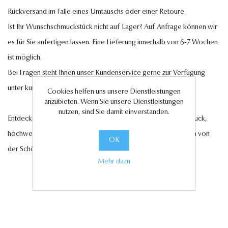
Rückversand im Falle eines Umtauschs oder einer Retoure.
Ist Ihr Wunschschmuckstück nicht auf Lager? Auf Anfrage können wir
es für Sie anfertigen lassen. Eine Lieferung innerhalb von 6-7 Wochen
ist möglich.
Bei Fragen steht Ihnen unser Kundenservice gerne zur Verfügung
unter
kundenservice@antwerp-diamonds.de.
Cookies helfen uns unsere Dienstleistungen
anzubieten. Wenn Sie unsere Dienstleistungen
nutzen, sind Sie damit einverstanden.
Entdecken Sie jetzt unsere exquisite Auswahl an Diamantschmuck,
hochwertigen Edelsteinen und edlen Perlen und lassen Sie sich von
OK
der Schönheit und Eleganz unserer Kollektionen verzaubern.
Mehr dazu