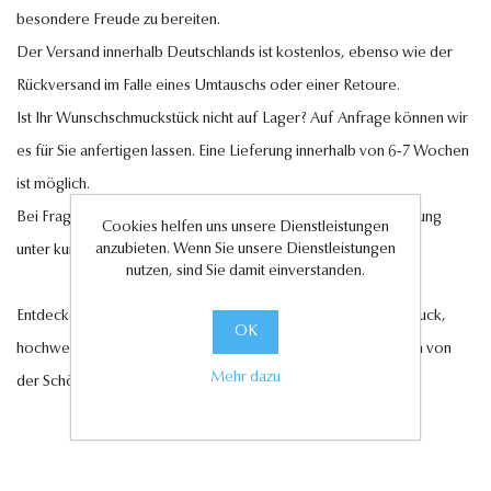
besondere Freude zu bereiten.
Der Versand innerhalb Deutschlands ist kostenlos, ebenso wie der
Rückversand im Falle eines Umtauschs oder einer Retoure.
Ist Ihr Wunschschmuckstück nicht auf Lager? Auf Anfrage können wir
es für Sie anfertigen lassen. Eine Lieferung innerhalb von 6-7 Wochen
ist möglich.
Bei Fragen steht Ihnen unser Kundenservice gerne zur Verfügung
Cookies helfen uns unsere Dienstleistungen
anzubieten. Wenn Sie unsere Dienstleistungen
unter
kundenservice@antwerp-diamonds.de.
nutzen, sind Sie damit einverstanden.
Entdecken Sie jetzt unsere exquisite Auswahl an Diamantschmuck,
OK
hochwertigen Edelsteinen und edlen Perlen und lassen Sie sich von
Mehr dazu
der Schönheit und Eleganz unserer Kollektionen verzaubern.