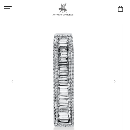
SCHMUCK
LIEBE & VERLOBUNG
ANTWERP DIAMONDS LUXURY COLLECTION
MARKEN
3D TRAURINGKONFIGURATION
MEINKONTO