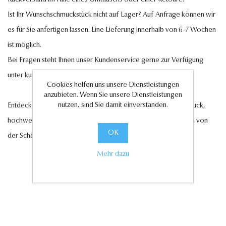
Ist Ihr Wunschschmuckstück nicht auf Lager? Auf Anfrage können wir
es für Sie anfertigen lassen. Eine Lieferung innerhalb von 6-7 Wochen
ist möglich.
Bei Fragen steht Ihnen unser Kundenservice gerne zur Verfügung
unter
kundenservice@antwerp-diamonds.de.
Cookies helfen uns unsere Dienstleistungen
anzubieten. Wenn Sie unsere Dienstleistungen
nutzen, sind Sie damit einverstanden.
Entdecken Sie jetzt unsere exquisite Auswahl an Diamantschmuck,
hochwertigen Edelsteinen und edlen Perlen und lassen Sie sich von
OK
der Schönheit und Eleganz unserer Kollektionen verzaubern.
Mehr dazu