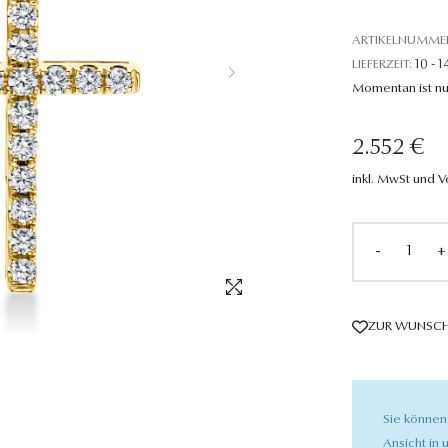
ARTIKELNUMME
LIEFERZEIT:
10 - 1
Momentan ist nu
2.552 €
inkl. MwSt und 
-
+
ZUR WUNSCH
Sie können
Ansicht in u