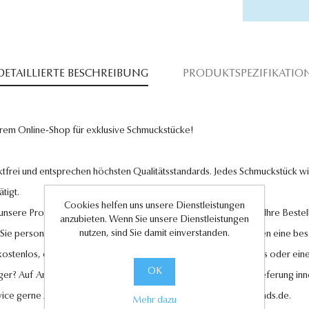
DETAILLIERTE BESCHREIBUNG
PRODUKTSPEZIFIKATIO
rem Online-Shop für exklusive Schmuckstücke!
tfrei und entsprechen höchsten Qualitätsstandards. Jedes Schmuckstück wird
tigt.
Cookies helfen uns unsere Dienstleistungen
l unsere Produkte und legen großen Wert auf Ihre Zufriedenheit. Ihre Bestel
anzubieten. Wenn Sie unsere Dienstleistungen
nutzen, sind Sie damit einverstanden.
 Sie personalisierte Geschenkkarten hinzufügen, um Ihren Liebsten eine be
 kostenlos, ebenso wie der Rückversand im Falle eines Umtauschs oder eine
OK
ger? Auf Anfrage können wir es für Sie anfertigen lassen. Eine Lieferung in
vice gerne zur Verfügung unter
kundenservice@antwerp-diamonds.de.
Mehr dazu