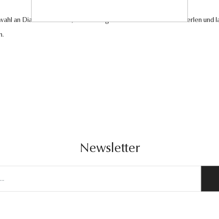
swahl an Diamantschmuck, hochwertigen Edelsteinen und edlen Perlen und la
n.
Newsletter