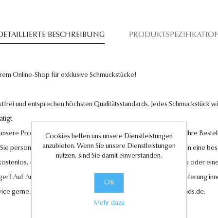
DETAILLIERTE BESCHREIBUNG
PRODUKTSPEZIFIKATIO
rem Online-Shop für exklusive Schmuckstücke!
tfrei und entsprechen höchsten Qualitätsstandards. Jedes Schmuckstück wird
tigt.
l unsere Produkte und legen großen Wert auf Ihre Zufriedenheit. Ihre Bestel
Cookies helfen uns unsere Dienstleistungen
anzubieten. Wenn Sie unsere Dienstleistungen
 Sie personalisierte Geschenkkarten hinzufügen, um Ihren Liebsten eine be
nutzen, sind Sie damit einverstanden.
 kostenlos, ebenso wie der Rückversand im Falle eines Umtauschs oder eine
ger? Auf Anfrage können wir es für Sie anfertigen lassen. Eine Lieferung in
OK
vice gerne zur Verfügung unter
kundenservice@antwerp-diamonds.de.
Mehr dazu