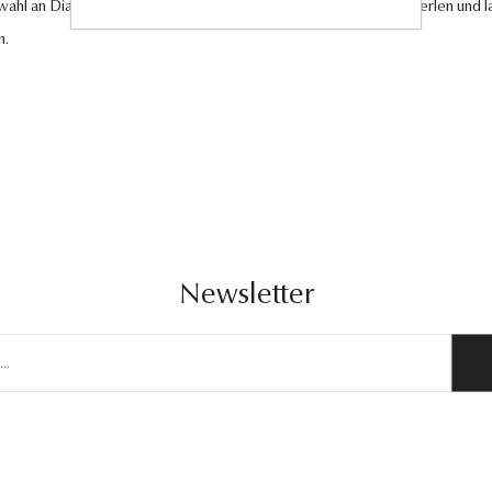
swahl an Diamantschmuck, hochwertigen Edelsteinen und edlen Perlen und la
n.
Newsletter