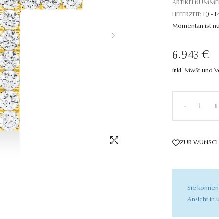
ARTIKELNUMME
LIEFERZEIT:
10 - 1
Momentan ist nu
6.943 €
inkl. MwSt und 
-
+
ZUR WUNSCH
Sie können
Ansicht in u